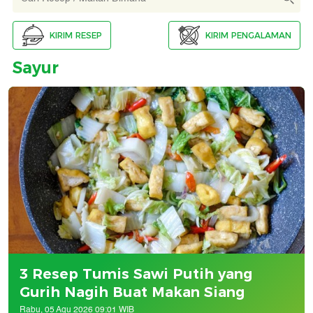
KIRIM RESEP
KIRIM PENGALAMAN
Sayur
3 Resep Tumis Sawi Putih yang
Gurih Nagih Buat Makan Siang
Rabu, 05 Agu 2026 09:01 WIB