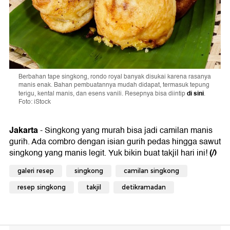
Berbahan tape singkong, rondo royal banyak disukai karena rasanya
manis enak. Bahan pembuatannya mudah didapat, termasuk tepung
di sini
terigu, kental manis, dan esens vanili. Resepnya bisa diintip
.
Foto: iStock
Jakarta
- Singkong yang murah bisa jadi camilan manis
gurih. Ada combro dengan isian gurih pedas hingga sawut
(/)
singkong yang manis legit. Yuk bikin buat takjil hari ini!
galeri resep
singkong
camilan singkong
resep singkong
takjil
detikramadan