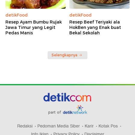
detikFood
detikFood
Resep Ayam Bumbu Rujak
Resep Beef Teriyaki ala
Jawa Timur yang Legit
HokBen yang Enak buat
Pedas Manis
Bekal Sekolah
Selengkapnya
part of
Redaksi
Pedoman Media Siber
Karir
Kotak Pos
Info Iklan
Privacy Policy
Disclaimer