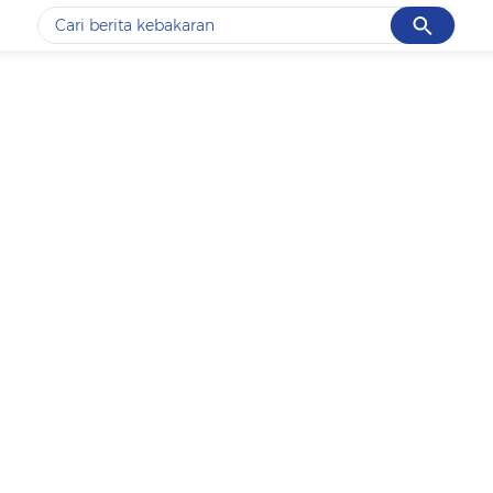
Cancel
Yang sedang ramai dicari
#1
data live draw sgp
#2
k-talk
#3
kebakaran
#4
prabowo
#5
gempa hari ini
Promoted
Terakhir yang dicari
Loading...