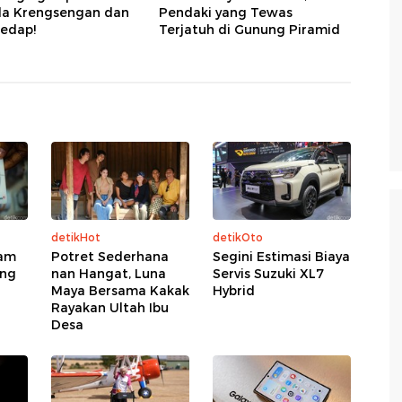
da Krengsengan dan
Pendaki yang Tewas
edap!
Terjatuh di Gunung Piramid
detikHot
detikOto
tam
Potret Sederhana
Segini Estimasi Biaya
ung
nan Hangat, Luna
Servis Suzuki XL7
Maya Bersama Kakak
Hybrid
Rayakan Ultah Ibu
Desa