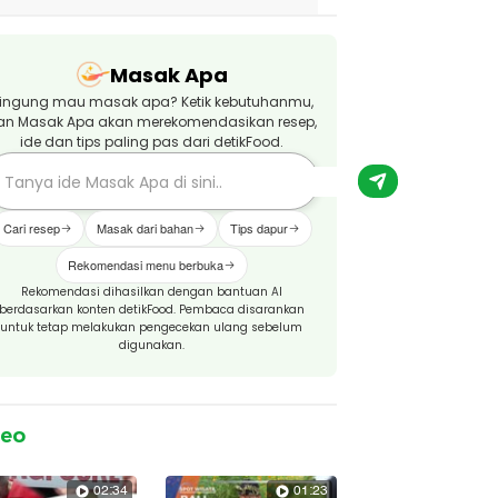
Masak Apa
ingung mau masak apa? Ketik kebutuhanmu,
an Masak Apa akan merekomendasikan resep,
ide dan tips paling pas dari detikFood.
Cari resep
Masak dari bahan
Tips dapur
Rekomendasi menu berbuka
Rekomendasi dihasilkan dengan bantuan AI
berdasarkan konten detikFood. Pembaca disarankan
untuk tetap melakukan pengecekan ulang sebelum
digunakan.
deo
02:34
01:23