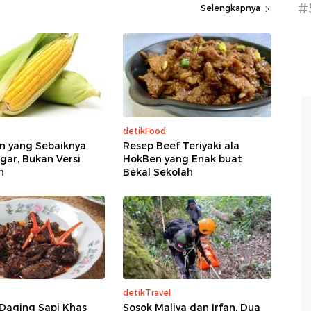
#
Selengkapnya
detikFood
n yang Sebaiknya
Resep Beef Teriyaki ala
egar, Bukan Versi
HokBen yang Enak buat
n
Bekal Sekolah
detikTravel
Daging Sapi Khas
Sosok Maliya dan Irfan, Dua