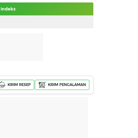
Indeks
KIRIM RESEP
KIRIM PENGALAMAN