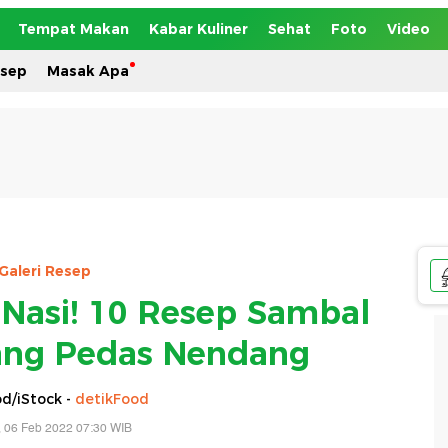
Tempat Makan
Kabar Kuliner
Sehat
Foto
Video
esep
Masak Apa
Galeri Resep
Nasi! 10 Resep Sambal
yang Pedas Nendang
d/iStock -
detikFood
 06 Feb 2022 07:30 WIB