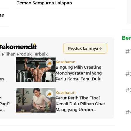
Teman Sempurna Lalapan
an
Ber
#
#
#
#