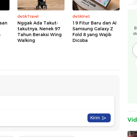
detikTravel
detikInet
aan
Nggak Ada Takut-
19 Fitur Baru dan AI
B
takutnya, Nenek 97
Samsung Galaxy Z
d
a
Tahun Beraksi Wing
Fold 8 yang Wajib
Walking
Dicoba
Vi