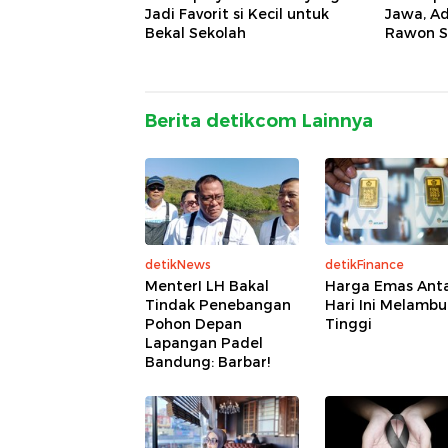
Jadi Favorit si Kecil untuk
Jawa, A
Bekal Sekolah
Rawon S
Berita detikcom Lainnya
detikNews
detikFinance
MenterI LH Bakal
Harga Emas An
Tindak Penebangan
Hari Ini Melamb
Pohon Depan
Tinggi
Lapangan Padel
Bandung: Barbar!