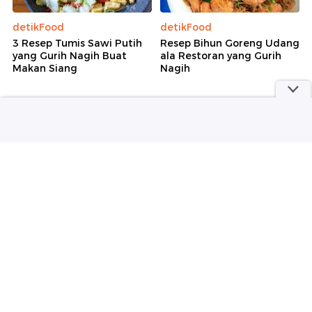
detikFood
detikFood
3 Resep Tumis Sawi Putih
Resep Bihun Goreng Udang
yang Gurih Nagih Buat
ala Restoran yang Gurih
Makan Siang
Nagih
Selengkapnya
part of
Redaksi
Pedoman Media Siber
Karir
Kotak Pos
Info Iklan
Privacy Policy
Disclaimer