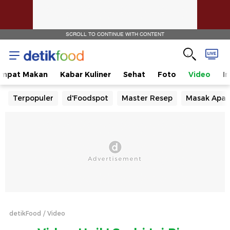
SCROLL TO CONTINUE WITH CONTENT
empat Makan
Kabar Kuliner
Sehat
Foto
Video
I
Terpopuler
d'Foodspot
Master Resep
Masak Apa
detikFood
Video