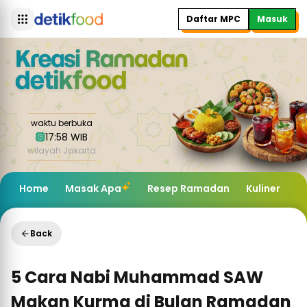
Daftar MPC
Masuk
waktu berbuka
17:58 WIB
wilayah Jakarta
Home
Masak Apa
Resep Ramadan
Kuliner
K
Back
5 Cara Nabi Muhammad SAW
Makan Kurma di Bulan Ramadan