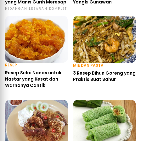
yang Manis Gurih Meresap
Yongki Gunawan
HIDANGAN LEBARAN KOMPLET
RESEP
MIE DAN PASTA
Resep Selai Nanas untuk
3 Resep Bihun Goreng yang
Nastar yang Kesat dan
Praktis Buat Sahur
Warnanya Cantik