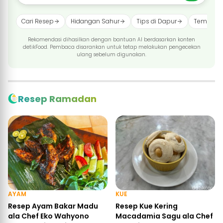
Cari Resep
Hidangan Sahur
Tips di Dapur
Tempat B
Rekomendasi dihasilkan dengan bantuan AI berdasarkan konten
detikFood. Pembaca disarankan untuk tetap melakukan pengecekan
ulang sebelum digunakan.
Resep Ramadan
AYAM
KUE
Resep Ayam Bakar Madu
Resep Kue Kering
ala Chef Eko Wahyono
Macadamia Sagu ala Chef