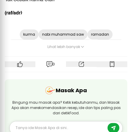
(raf/adr)
kurma
nabi muhammad saw
ramadan
adab makan
kurma ajwa
kesehatan
infused water
Lihat lebih banyak
ramadan 2026
0
Masak Apa
Bingung mau masak apa? Ketik kebutuhanmu, dan Masak
Apa akan merekomendasikan resep, ide dan tips paling pas
dari detikFood.