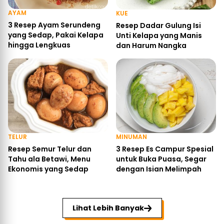
AYAM
KUE
3 Resep Ayam Serundeng
Resep Dadar Gulung Isi
yang Sedap, Pakai Kelapa
Unti Kelapa yang Manis
hingga Lengkuas
dan Harum Nangka
TELUR
MINUMAN
Resep Semur Telur dan
3 Resep Es Campur Spesial
Tahu ala Betawi, Menu
untuk Buka Puasa, Segar
Ekonomis yang Sedap
dengan Isian Melimpah
Lihat Lebih Banyak