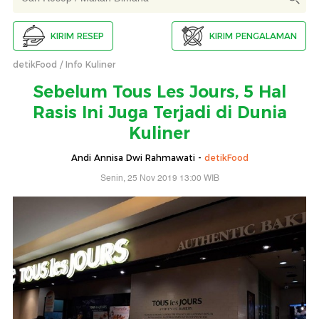
KIRIM RESEP
KIRIM PENGALAMAN
detikFood
Info Kuliner
Sebelum Tous Les Jours, 5 Hal
Rasis Ini Juga Terjadi di Dunia
Kuliner
Andi Annisa Dwi Rahmawati -
detikFood
Senin, 25 Nov 2019 13:00 WIB