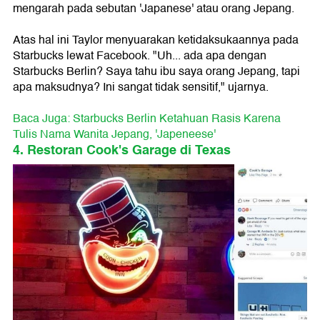
mengarah pada sebutan 'Japanese' atau orang Jepang.
Atas hal ini Taylor menyuarakan ketidaksukaannya pada
Starbucks lewat Facebook. "Uh... ada apa dengan
Starbucks Berlin? Saya tahu ibu saya orang Jepang, tapi
apa maksudnya? Ini sangat tidak sensitif," ujarnya.
Baca Juga: Starbucks Berlin Ketahuan Rasis Karena
Tulis Nama Wanita Jepang, 'Japeneese'
4. Restoran Cook's Garage di Texas