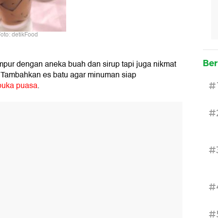
oto: detikFood
pur dengan aneka buah dan sirup tapi juga nikmat
Ber
. Tambahkan es batu agar minuman siap
buka puasa
.
#
#
#
#
#