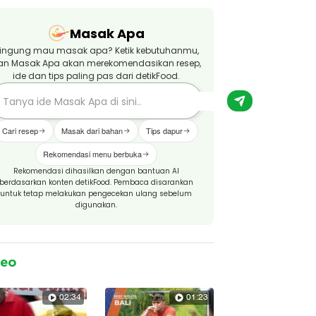
Masak Apa
ingung mau masak apa? Ketik kebutuhanmu,
an Masak Apa akan merekomendasikan resep,
ide dan tips paling pas dari detikFood.
Cari resep
Masak dari bahan
Tips dapur
Rekomendasi menu berbuka
Rekomendasi dihasilkan dengan bantuan AI
berdasarkan konten detikFood. Pembaca disarankan
untuk tetap melakukan pengecekan ulang sebelum
digunakan.
deo
02:34
01:23