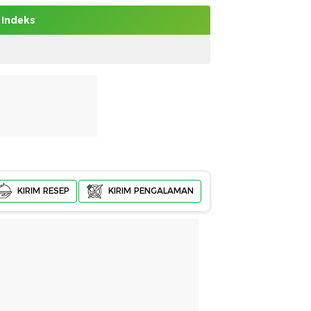
Indeks
KIRIM RESEP
KIRIM PENGALAMAN