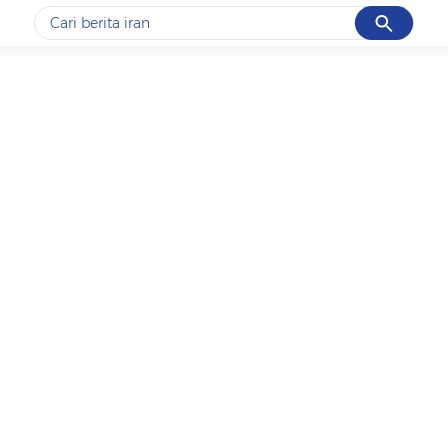
Cancel
Yang sedang ramai dicari
#1
data live draw sgp
#2
iran
#3
senjata
#4
prabowo
#5
gempa hari ini
Promoted
Terakhir yang dicari
Loading...