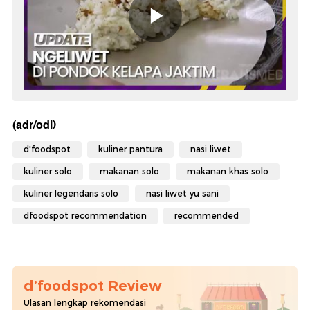
(adr/odi)
d'foodspot
kuliner pantura
nasi liwet
kuliner solo
makanan solo
makanan khas solo
kuliner legendaris solo
nasi liwet yu sani
dfoodspot recommendation
recommended
d’foodspot Review
Ulasan lengkap rekomendasi