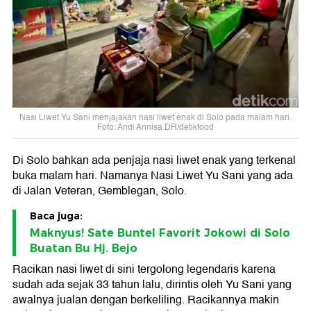
Nasi Liwet Yu Sani menjajakan nasi liwet enak di Solo pada malam hari.
Foto: Andi Annisa DR/detikfood
Di Solo bahkan ada penjaja nasi liwet enak yang terkenal
buka malam hari. Namanya Nasi Liwet Yu Sani yang ada
di Jalan Veteran, Gemblegan, Solo.
Baca juga:
Maknyus! Sate Buntel Favorit Jokowi di Solo
Buatan Bu Hj. Bejo
Racikan nasi liwet di sini tergolong legendaris karena
sudah ada sejak 33 tahun lalu, dirintis oleh Yu Sani yang
awalnya jualan dengan berkeliling. Racikannya makin