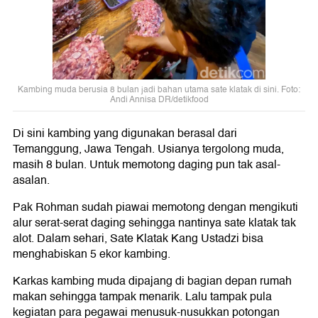
Kambing muda berusia 8 bulan jadi bahan utama sate klatak di sini. Foto:
Andi Annisa DR/detikfood
Di sini kambing yang digunakan berasal dari
Temanggung, Jawa Tengah. Usianya tergolong muda,
masih 8 bulan. Untuk memotong daging pun tak asal-
asalan.
Pak Rohman sudah piawai memotong dengan mengikuti
alur serat-serat daging sehingga nantinya sate klatak tak
alot. Dalam sehari, Sate Klatak Kang Ustadzi bisa
menghabiskan 5 ekor kambing.
Karkas kambing muda dipajang di bagian depan rumah
makan sehingga tampak menarik. Lalu tampak pula
kegiatan para pegawai menusuk-nusukkan potongan