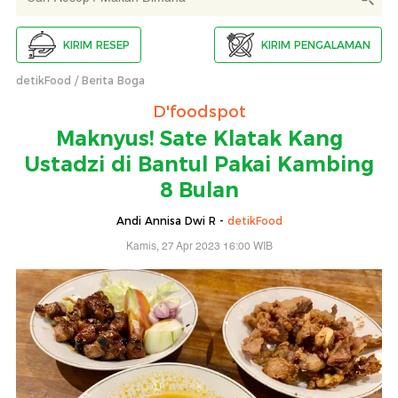
KIRIM RESEP
KIRIM PENGALAMAN
detikFood
Berita Boga
D'foodspot
Maknyus! Sate Klatak Kang
Ustadzi di Bantul Pakai Kambing
8 Bulan
Andi Annisa Dwi R -
detikFood
Kamis, 27 Apr 2023 16:00 WIB