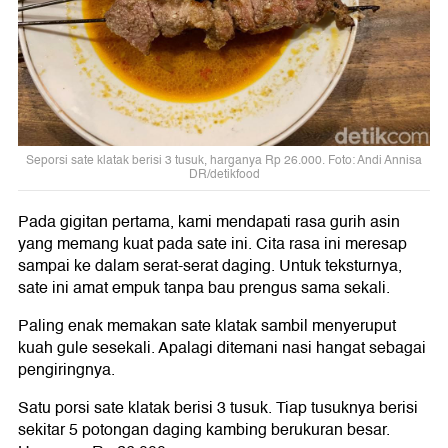
Seporsi sate klatak berisi 3 tusuk, harganya Rp 26.000. Foto: Andi Annisa
DR/detikfood
Pada gigitan pertama, kami mendapati rasa gurih asin
yang memang kuat pada sate ini. Cita rasa ini meresap
sampai ke dalam serat-serat daging. Untuk teksturnya,
sate ini amat empuk tanpa bau prengus sama sekali.
Paling enak memakan sate klatak sambil menyeruput
kuah gule sesekali. Apalagi ditemani nasi hangat sebagai
pengiringnya.
Satu porsi sate klatak berisi 3 tusuk. Tiap tusuknya berisi
sekitar 5 potongan daging kambing berukuran besar.