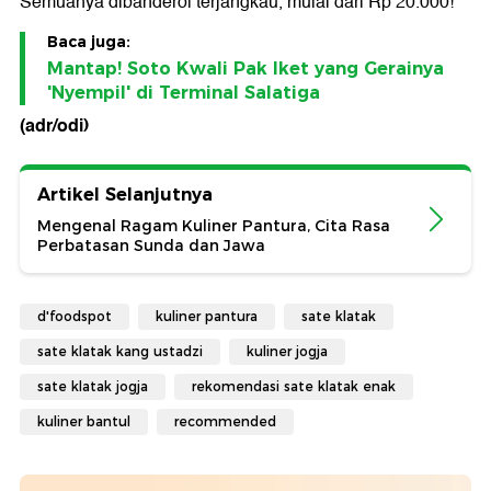
Semuanya dibanderol terjangkau, mulai dari Rp 20.000!
Baca juga:
Mantap! Soto Kwali Pak Iket yang Gerainya
'Nyempil' di Terminal Salatiga
(adr/odi)
Artikel Selanjutnya
Mengenal Ragam Kuliner Pantura, Cita Rasa
Perbatasan Sunda dan Jawa
d'foodspot
kuliner pantura
sate klatak
sate klatak kang ustadzi
kuliner jogja
sate klatak jogja
rekomendasi sate klatak enak
kuliner bantul
recommended