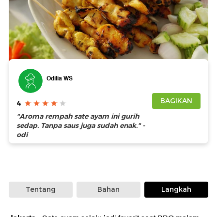
Foto: iStock
Odilia WS
BAGIKAN
4
"Aroma rempah sate ayam ini gurih
sedap. Tanpa saus juga sudah enak." -
odi
Tentang
Bahan
Langkah