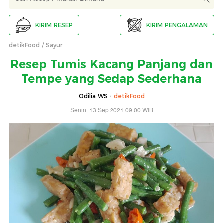
KIRIM RESEP
KIRIM PENGALAMAN
detikFood
Sayur
Resep Tumis Kacang Panjang dan
Tempe yang Sedap Sederhana
Odilia WS -
detikFood
Senin, 13 Sep 2021 09:00 WIB