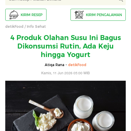
KIRIM RESEP
KIRIM PENGALAMAN
detikFood
Info Sehat
4 Produk Olahan Susu Ini Bagus
Dikonsumsi Rutin, Ada Keju
hingga Yogurt
Atiqa Rana -
detikFood
Kamis, 11 Jun 2026 05:00 WIB