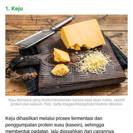
1. Keju
Keju termasuk yang direkomendasikan karena kaya akan nutrisi, seperti
protein dan kalsium. Foto: Getty Images/iStockphoto/Vladimir Mironov
Keju dihasilkan melalui proses fermentasi dan
penggumpalan protein susu (kasein), sehingga
membentuk padatan, lalu dipisahkan dari cairannya