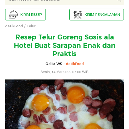
KIRIM RESEP
KIRIM PENGALAMAN
detikFood
Telur
Resep Telur Goreng Sosis ala
Hotel Buat Sarapan Enak dan
Praktis
Odilia WS -
detikFood
Senin, 14 Mar 2022 07:00 WIB