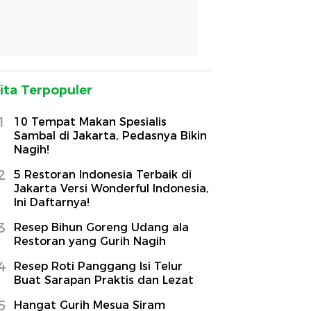
ita Terpopuler
1
10 Tempat Makan Spesialis
Sambal di Jakarta, Pedasnya Bikin
Nagih!
2
5 Restoran Indonesia Terbaik di
Jakarta Versi Wonderful Indonesia,
Ini Daftarnya!
3
Resep Bihun Goreng Udang ala
Restoran yang Gurih Nagih
4
Resep Roti Panggang Isi Telur
Buat Sarapan Praktis dan Lezat
5
Hangat Gurih Mesua Siram