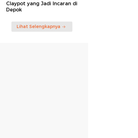
Claypot yang Jadi Incaran di
Depok
Lihat Selengkapnya