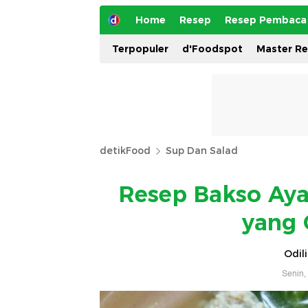
Home
Resep
Resep Pembaca
Terpopuler
d'Foodspot
Master R
detikFood
Sup Dan Salad
Resep Bakso Ay
yang 
Odil
Senin,