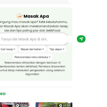
Masak Apa
ingung mau masak apa? Ketik kebutuhanmu,
an Masak Apa akan merekomendasikan resep,
ide dan tips paling pas dari detikFood.
Cari resep
Masak dari bahan
Tips dapur
Rekomendasi menu berbuka
Rekomendasi dihasilkan dengan bantuan AI
berdasarkan konten detikFood. Pembaca disarankan
untuk tetap melakukan pengecekan ulang sebelum
digunakan.
deo
02:34
01:23