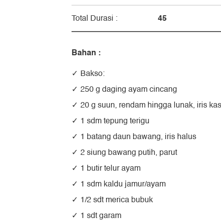
45
Total Durasi :
Bahan :
Bakso:
250 g daging ayam cincang
20 g suun, rendam hingga lunak, iris ka
1 sdm tepung terigu
1 batang daun bawang, iris halus
2 siung bawang putih, parut
1 butir telur ayam
1 sdm kaldu jamur/ayam
1/2 sdt merica bubuk
1 sdt garam