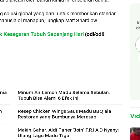
solusi global yang baru untuk memberikan standar
manusia di manapun,' ungkap Matt Shardlow.
B
d
k Kesegaran Tubuh Sepanjang Hari
(odi/odi)
nia
Minum Air Lemon Madu Selama Sebulan,
Tubuh Bisa Alami 6 Efek Ini
h
Resep Chicken Wings Saus Madu BBQ ala
Vi
Restoran yang Bumbunya Meresap
Makin Gahar, Aldi Taher 'Join' T.R.I.A.D Nyanyi
Ulang Lagu Madu Tiga