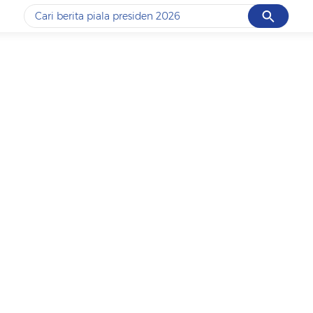
Cancel
Yang sedang ramai dicari
#1
data live draw sgp
#2
piala presiden 2026
#3
prabowo
#4
iran
#5
gempa hari ini
Promoted
Terakhir yang dicari
Loading...