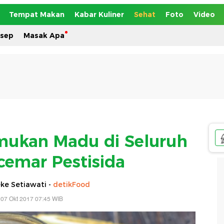
Tempat Makan
Kabar Kuliner
Sehat
Foto
Video
esep
Masak Apa
mukan Madu di Seluruh
cemar Pestisida
ke Setiawati -
detikFood
 07 Okt 2017 07:45 WIB