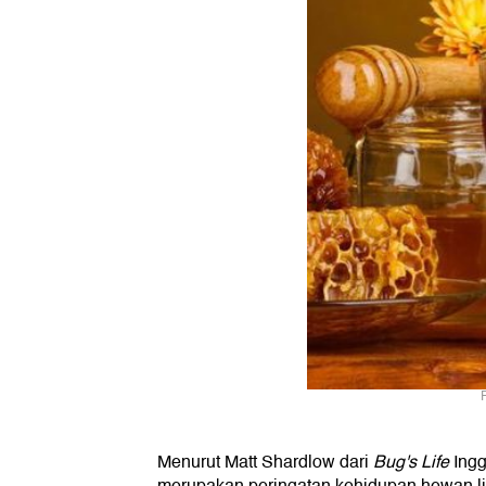
Menurut Matt Shardlow dari
Bug's Life
Ingg
merupakan peringatan kehidupan hewan lia