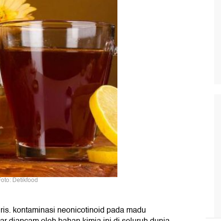
Foto: Detikfood
ris. kontaminasi neonicotinoid pada madu
r diancam oleh bahan kimia ini di seluruh dunia.