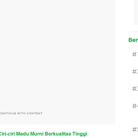
Ber
#
#
#
#
CONTINUE WITH CONTENT
#
iri-ciri Madu Murni Berkualitas Tinggi