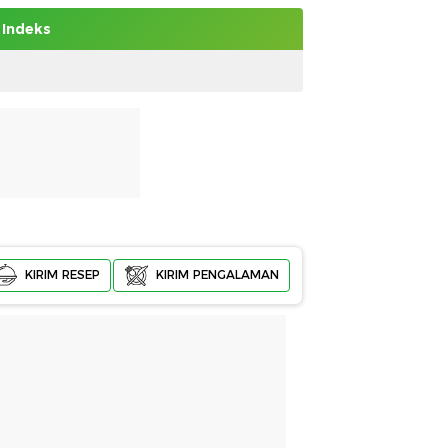
Indeks
KIRIM RESEP
KIRIM PENGALAMAN