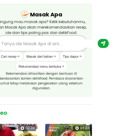
Masak Apa
ingung mau masak apa? Ketik kebutuhanmu,
an Masak Apa akan merekomendasikan resep,
ide dan tips paling pas dari detikFood.
Cari resep
Masak dari bahan
Tips dapur
Rekomendasi menu berbuka
Rekomendasi dihasilkan dengan bantuan AI
berdasarkan konten detikFood. Pembaca disarankan
untuk tetap melakukan pengecekan ulang sebelum
digunakan.
deo
02:34
01:23