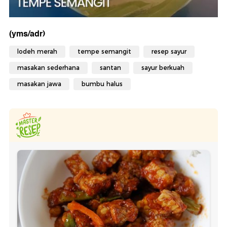
(yms/adr)
lodeh merah
tempe semangit
resep sayur
masakan sederhana
santan
sayur berkuah
masakan jawa
bumbu halus