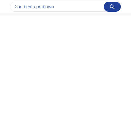
Cancel
Yang sedang ramai dicari
#1
data live draw sgp
#2
piala presiden 2026
#3
prabowo
#4
iran
#5
gempa hari ini
Promoted
Terakhir yang dicari
Loading...