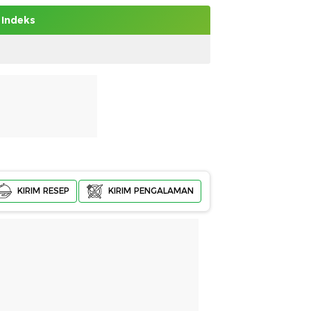
Indeks
KIRIM RESEP
KIRIM PENGALAMAN