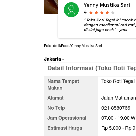
Yenny Mustika Sari
4
“ Toko Roti Tegal ini cocok 
dengan menikmati roti-roti 
di sini juga enak.” - yms
Foto: detikFood/Yenny Mustika Sari
Jakarta
-
Detail Informasi (Toko Roti Teg
Nama Tempat
Toko Roti Tegal
Makan
Alamat
Jalan Matraman
No Telp
021-8580766
Jam Operasional
07.00 - 19.00 W
Estimasi Harga
Rp 5.000 - Rp 9