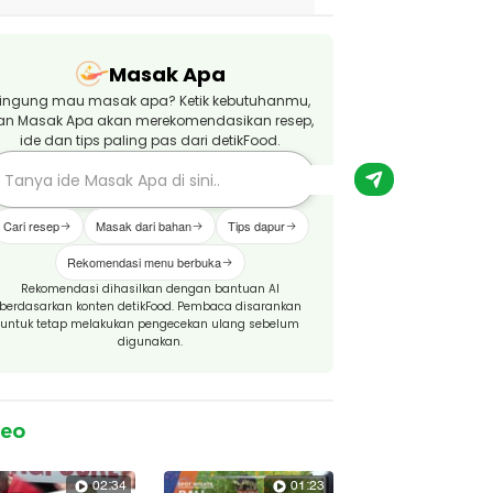
Masak Apa
ingung mau masak apa? Ketik kebutuhanmu,
an Masak Apa akan merekomendasikan resep,
ide dan tips paling pas dari detikFood.
Cari resep
Masak dari bahan
Tips dapur
Rekomendasi menu berbuka
Rekomendasi dihasilkan dengan bantuan AI
berdasarkan konten detikFood. Pembaca disarankan
untuk tetap melakukan pengecekan ulang sebelum
digunakan.
deo
02:34
01:23