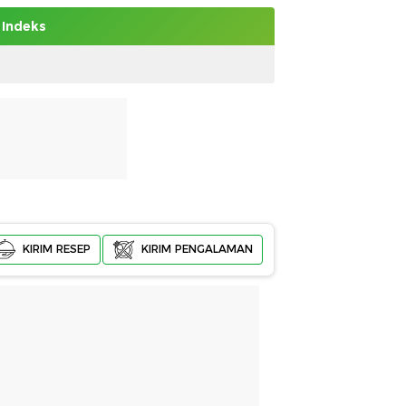
Indeks
KIRIM RESEP
KIRIM PENGALAMAN