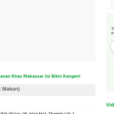
B
d
kanan Khas Makassar Ini Bikin Kangen!
t Makan)
Vi