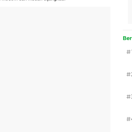
Ber
#
#
#
#