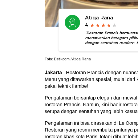
Atiqa Rana
4
“Restoran Prancis bernuansa
menawarkan beragam piliha
dengan sentuhan modern. Su
Foto: Detikcom / Atiqa Rana
Jakarta
-
Restoran Prancis dengan nuansa f
Menu yang ditawarkan spesial, mulai dari
pakai teknik flambe!
Pengalaman bersantap elegan dan mewah 
restoran Prancis. Namun, kini hadir rest
serupa dengan sentuhan yang lebih kasual
Pengalaman ini bisa dirasakan di Le Compt
Restoran yang resmi membuka pintunya pad
restoran khas kota Paris, tetapi dibuat le