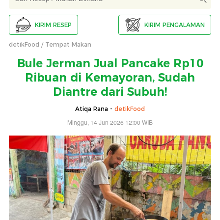
KIRIM RESEP
KIRIM PENGALAMAN
detikFood
Tempat Makan
Bule Jerman Jual Pancake Rp10
Ribuan di Kemayoran, Sudah
Diantre dari Subuh!
Atiqa Rana -
detikFood
Minggu, 14 Jun 2026 12:00 WIB