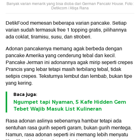
Banyak varian menarik yang bisa dioba dari German Pancakr House. Foto:
Detikcom / Atiqa Rana
DetikFood memesan beberapa varian pancake. Setiap
varian sudah termasuk free 1 topping gratis, pilihannya
ada coklat, tiramisu, susu, dan stroberi.
Adonan pancakenya memang agak berbeda dengan
pancake Amerika yang cenderung tebal dan kecil.
Pancake Jerman ini adonannya agak mirip seperti crepes
Prancis yang lebar tetapi masih terbilang tebal, tidak
setipis crepes. Teksturnya lembut dan lembab, bukan tipe
yang kering.
Baca juga:
Ngumpet tapi Nyaman, 5 Kafe Hidden Gem
Tebet Wajib Masuk List Kulineran
Rasa adonan aslinya sebenarnya hambar tetapi ada
sentuhan rasa gurih seperti garam, bukan gurih mentega.
Namun, rasa adonan seperti ini memang lebih menyatu