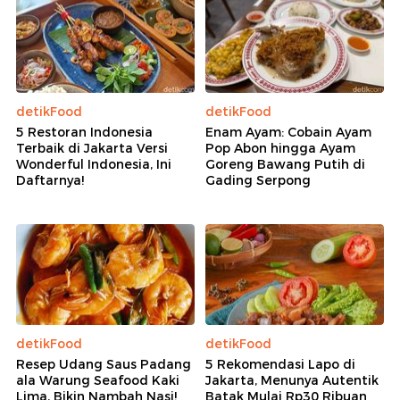
detikFood
detikFood
5 Restoran Indonesia
Enam Ayam: Cobain Ayam
Terbaik di Jakarta Versi
Pop Abon hingga Ayam
Wonderful Indonesia, Ini
Goreng Bawang Putih di
Daftarnya!
Gading Serpong
detikFood
detikFood
Resep Udang Saus Padang
5 Rekomendasi Lapo di
ala Warung Seafood Kaki
Jakarta, Menunya Autentik
Lima, Bikin Nambah Nasi!
Batak Mulai Rp30 Ribuan