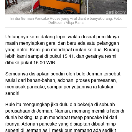
Ini dia German Pancake House yang viral diantre banyak orang. Foto:
Detikcom / Atiqa Rana
Untungnya kami datang tepat waktu di saat pemiliknya
masih menyiapkan gerai dan baru ada satu pelanggan
yang antre. Kami pun mendapat urutan ke dua. Kurang
lebih kami sampai di pukul 15.41, dan gerainya resmi
dibuka pukul 16.00 WIB.
Semuanya disiapkan sendiri oleh bule Jerman tersebut.
Mulai dari bahan-bahan, adonan, proses pemesanan,
memasak pancake, sampai penyajiannya ia lakukan
sendiri.
Bule itu mengungkap jika dulu dia bekerja di sebuah
perusahaan di Jerman. Namun, memang memiliki hobi di
dunia baking. Ia pun mendapat resep pancake ini dari
ibunya. Adonan pancake yang disiapkan dibuat mirip
seperti di Jerman asli, meskipun memang ada sedikit