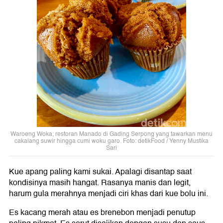
Waroeng Woka; restoran Manado di Gading Serpong yang tawarkan menu
cakalang suwir hingga cumi woku garo. Foto: detikFood / Yenny Mustika
Sari
Kue apang paling kami sukai. Apalagi disantap saat
kondisinya masih hangat. Rasanya manis dan legit,
harum gula merahnya menjadi ciri khas dari kue bolu ini.
Es kacang merah atau es brenebon menjadi penutup