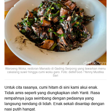
Waroeng Woka; restoran Manado di Gading Serpong yang tawarkan menu
cakalang suwir hingga cumi woku garo. Foto: detikFood / Yenny Mustika
Sari
Untuk cita rasanya, cumi hitam di sini kami akui enak.
Tidak amis seperti yang diungkapkan oleh Yanti. Rasa
rempahnya juga seimbang dengan pedasnya yang
langsung nendang di lidah. Enak sekali disantap dengan
nasi putih hangat.