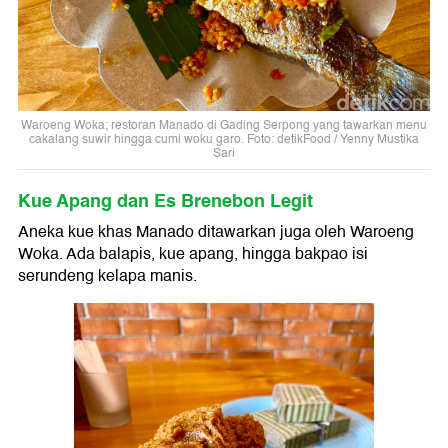
Waroeng Woka; restoran Manado di Gading Serpong yang tawarkan menu
cakalang suwir hingga cumi woku garo. Foto: detikFood / Yenny Mustika
Sari
Kue Apang dan Es Brenebon Legit
Aneka kue khas Manado ditawarkan juga oleh Waroeng
Woka. Ada balapis, kue apang, hingga bakpao isi
serundeng kelapa manis.