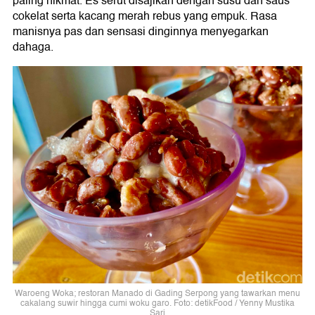
paling nikmat. Es serut disajikan dengan susu dan saus
cokelat serta kacang merah rebus yang empuk. Rasa
manisnya pas dan sensasi dinginnya menyegarkan
dahaga.
Waroeng Woka; restoran Manado di Gading Serpong yang tawarkan menu
cakalang suwir hingga cumi woku garo. Foto: detikFood / Yenny Mustika
Sari