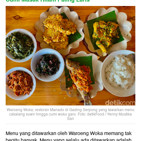
Waroeng Woka; restoran Manado di Gading Serpong yang tawarkan menu
cakalang suwir hingga cumi woku garo. Foto: detikFood / Yenny Mustika
Sari
Menu yang ditawarkan oleh Waroeng Woka memang tak
begitu banyak. Menu yang selalu ada ditawarkan adalah