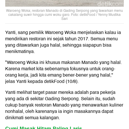
Waroeng Woka; restoran Manado di Gading Serpong yang tawarkan menu
cakalang suwir hingga cumi woku garo. Foto: detikFood / Yenny Mustika
Sari
Yanti, sang pemilik Waroeng Woka menjelaskan kalau ia
mendirikan restoran ini sejak tahun 2017. Semua menu
yang ditawarkan juga halal, sehingga siapapun bisa
menikmatinya.
"Waroeng Woka ini khusus makanan Manado yang halal.
Karena market kita sebenarnya fokusnya untuk orang-
orang kerja, jadi kita emang bener-bener yang halal,"
jelas Yanti kepada detikFood (10/8).
Yanti melihat target pasar mereka adalah para pekerja
yang ada di sekitar Gading Serpong. Selain itu, sudah
cukup banyak restoran Manado yang menawarkan kuliner
nonhalal, oleh karenanya ia ingin masakannya dapat
dinikmati semua kalangan.
Cumi Masak Hitam Paling Laris