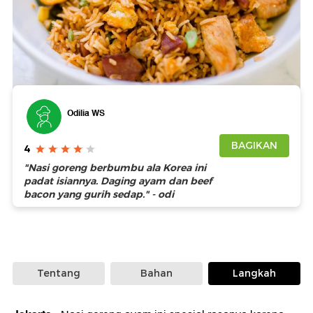
Foto: iStock
Odilia WS
BAGIKAN
4
"Nasi goreng berbumbu ala Korea ini
padat isiannya. Daging ayam dan beef
bacon yang gurih sedap." - odi
Tentang
Bahan
Langkah