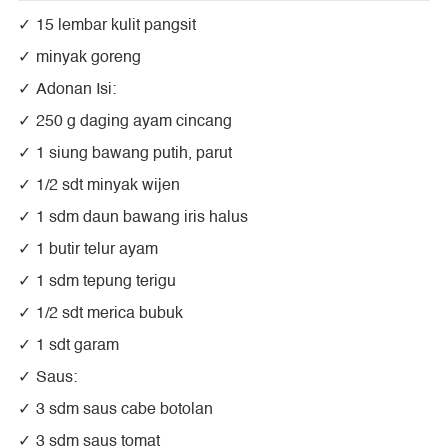
15 lembar kulit pangsit
minyak goreng
Adonan Isi:
250 g daging ayam cincang
1 siung bawang putih, parut
1/2 sdt minyak wijen
1 sdm daun bawang iris halus
1 butir telur ayam
1 sdm tepung terigu
1/2 sdt merica bubuk
1 sdt garam
Saus:
3 sdm saus cabe botolan
3 sdm saus tomat