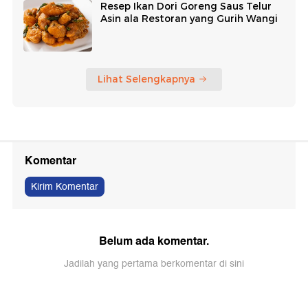
Resep Ikan Dori Goreng Saus Telur
Asin ala Restoran yang Gurih Wangi
Lihat Selengkapnya
Komentar
Kirim Komentar
Belum ada komentar.
Jadilah yang pertama berkomentar di sini