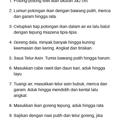
Potong-potong fillet ikan ukuran 3x2 cm.
Lumuri potongan ikan dengan bawang putih, merica
dan garam hingga rata.
Celupkan tiap potongan ikan dalam air es lalu balut
dengan tepung miazena tipis-tipis.
Goreng dala, minyak banyak hingga kuning
keemasan dan kering. Angkat dan tiriskan.
Saus Telur Asin: Tumis bawang putih hingga harum.
Masukkan cabe rawit dan daun kari, aduk hingga
layu.
Tuangi air, masukkan telur asin bubuk, merica dan
garam. Aduk hingga mendidih dan kental lalu
angkat.
Masukkan ikan goreng tepung, aduk hingga rata.
Sajikan dengan nasi putih dan telur goreng, jika