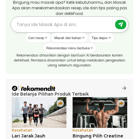
Bingung mau masak apa? Ketik kebutuhanmu, dan Masak
Apa akan merekomendasikan resep, ide dan tips paling pas
dari detikFood.
Cari resep
Masak dari bahan
Tips dapur
Rekomendasi menu berbuka
Rekomendasi dihasilkan dengan bantuan AI berdasarkan konten
detikFood. Pembaca disarankan untuk tetap melakukan pengecekan
ulang sebelum digunakan.