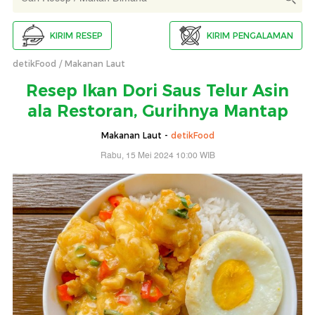
KIRIM RESEP
KIRIM PENGALAMAN
detikFood
Makanan Laut
Resep Ikan Dori Saus Telur Asin
ala Restoran, Gurihnya Mantap
Makanan Laut -
detikFood
Rabu, 15 Mei 2024 10:00 WIB