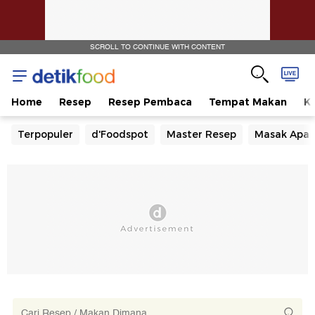
SCROLL TO CONTINUE WITH CONTENT
Home
Resep
Resep Pembaca
Tempat Makan
Ka
Terpopuler
d'Foodspot
Master Resep
Masak Apa