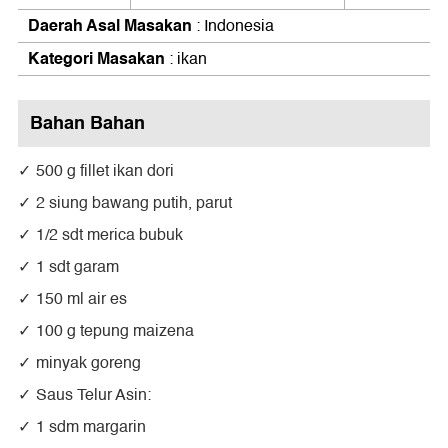
Daerah Asal Masakan
: Indonesia
Kategori Masakan
: ikan
Bahan Bahan
500 g fillet ikan dori
2 siung bawang putih, parut
1/2 sdt merica bubuk
1 sdt garam
150 ml air es
100 g tepung maizena
minyak goreng
Saus Telur Asin:
1 sdm margarin