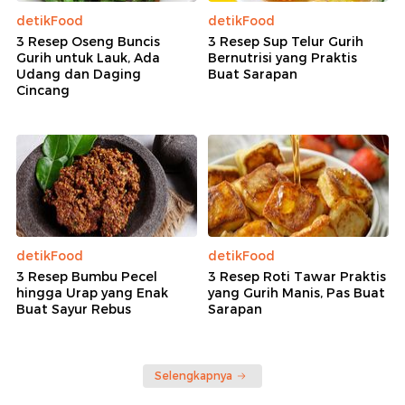
detikFood
detikFood
3 Resep Oseng Buncis
3 Resep Sup Telur Gurih
Gurih untuk Lauk, Ada
Bernutrisi yang Praktis
Udang dan Daging
Buat Sarapan
Cincang
detikFood
detikFood
3 Resep Bumbu Pecel
3 Resep Roti Tawar Praktis
hingga Urap yang Enak
yang Gurih Manis, Pas Buat
Buat Sayur Rebus
Sarapan
Selengkapnya