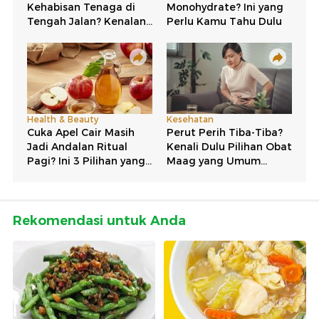
Rekomendasi untuk Anda