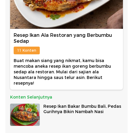
Resep Ikan Ala Restoran yang Berbumbu
Sedap
11 Konten
Buat makan siang yang nikmat, kamu bisa
mencoba aneka resep ikan goreng berbumbu
sedap ala restoran. Mulai dari sajian ala
Nusantara hingga saus telur asin. Berikut
resepnya!
Konten Selanjutnya
Resep Ikan Bakar Bumbu Bali, Pedas
Gurihnya Bikin Nambah Nasi