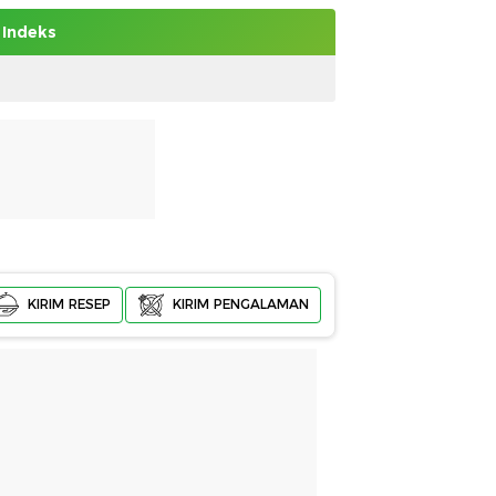
Indeks
KIRIM RESEP
KIRIM PENGALAMAN