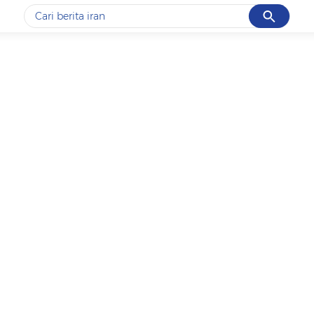
Cancel
Yang sedang ramai dicari
#1
data live draw sgp
#2
gempa hari ini
#3
prabowo
#4
iran
#5
demo
Promoted
Terakhir yang dicari
Loading...