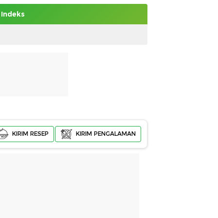
Indeks
KIRIM RESEP
KIRIM PENGALAMAN