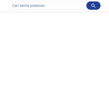
Cancel
Yang sedang ramai dicari
#1
data live draw sgp
#2
gempa hari ini
#3
prabowo
#4
iran
#5
demo
Promoted
Terakhir yang dicari
Loading...