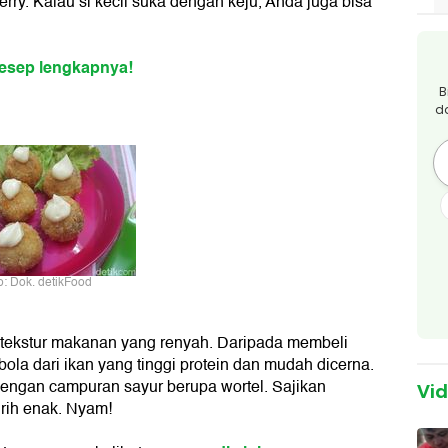
rry. Kalau si kecil suka dengan keju, Anda juga bisa
resep lengkapnya!
B
d
o: Dok. detikFood
tekstur makanan yang renyah. Daripada membeli
-bola dari ikan yang tinggi protein dan mudah dicerna.
t dengan campuran sayur berupa wortel. Sajikan
Vi
rih enak. Nyam!