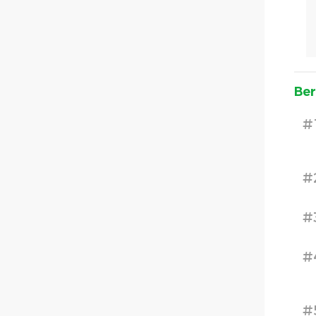
Ber
#
#
#
#
#