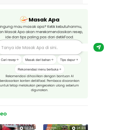
Masak Apa
ingung mau masak apa? Ketik kebutuhanmu,
an Masak Apa akan merekomendasikan resep,
ide dan tips paling pas dari detikFood.
Cari resep
Masak dari bahan
Tips dapur
Rekomendasi menu berbuka
Rekomendasi dihasilkan dengan bantuan AI
berdasarkan konten detikFood. Pembaca disarankan
untuk tetap melakukan pengecekan ulang sebelum
digunakan.
deo
02:34
01:23