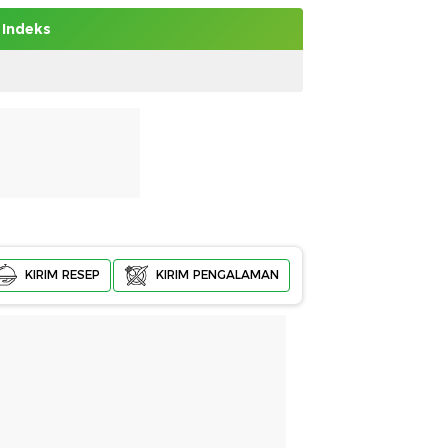
Indeks
KIRIM RESEP
KIRIM PENGALAMAN