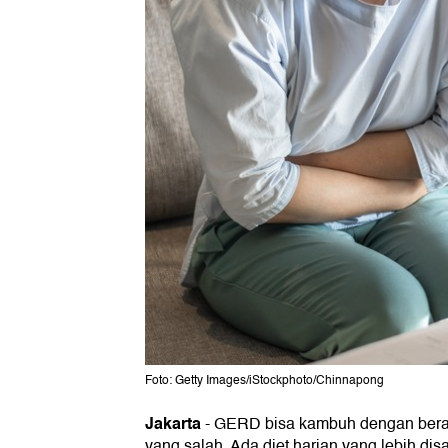
Foto: Getty Images/iStockphoto/Chinnapong
Jakarta
-
GERD bisa kambuh dengan berag
yang salah. Ada diet harian yang lebih d