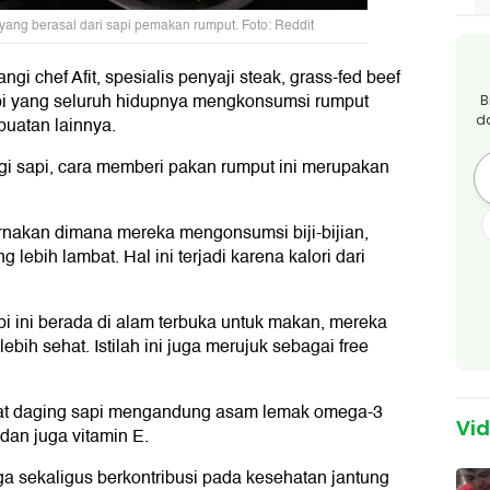
yang berasal dari sapi pemakan rumput. Foto: Reddit
gi chef Afit, spesialis penyaji steak, grass-fed beef
sapi yang seluruh hidupnya mengkonsumsi rumput
B
d
 buatan lainnya.
agi sapi, cara memberi pakan rumput ini merupakan
rnakan dimana mereka mengonsumsi biji-bijian,
bih lambat. Hal ini terjadi karena kalori dari
 ini berada di alam terbuka untuk makan, mereka
bih sehat. Istilah ini juga merujuk sebagai free
uat daging sapi mengandung asam lemak omega-3
Vi
 dan juga vitamin E.
 sekaligus berkontribusi pada kesehatan jantung