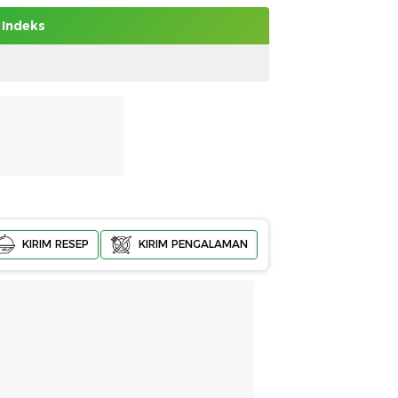
Indeks
KIRIM RESEP
KIRIM PENGALAMAN