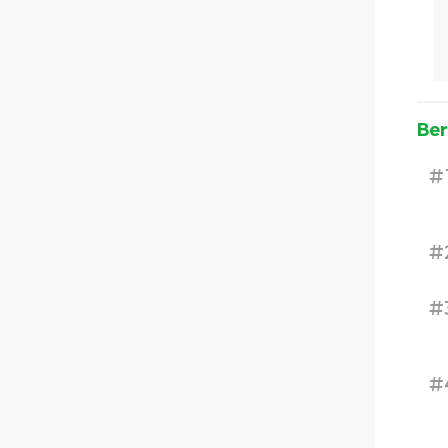
Ber
#
#
#
#