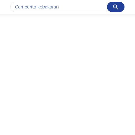
Cancel
Yang sedang ramai dicari
#1
data live draw sgp
#2
kebakaran
#3
prabowo
#4
iran
#5
gempa hari ini
Promoted
Terakhir yang dicari
Loading...