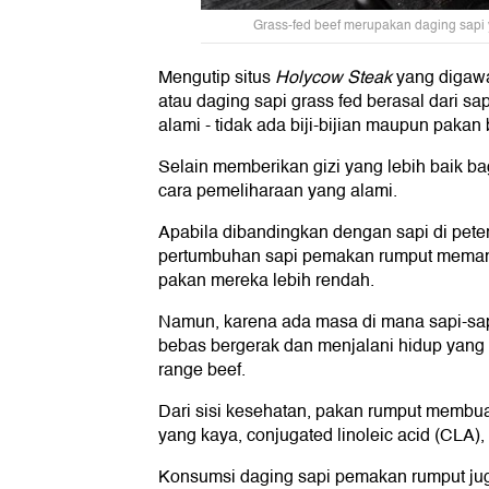
Grass-fed beef merupakan daging sapi 
Mengutip situs
Holycow Steak
yang digawan
atau daging sapi grass fed berasal dari 
alami - tidak ada biji-bijian maupun pakan
Selain memberikan gizi yang lebih baik b
cara pemeliharaan yang alami.
Apabila dibandingkan dengan sapi di pete
pertumbuhan sapi pemakan rumput memang le
pakan mereka lebih rendah.
Namun, karena ada masa di mana sapi-sapi
bebas bergerak dan menjalani hidup yang le
range beef.
Dari sisi kesehatan, pakan rumput memb
yang kaya, conjugated linoleic acid (CLA),
Konsumsi daging sapi pemakan rumput juga