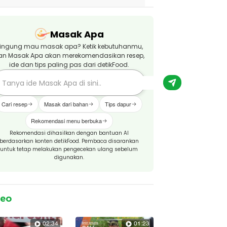
Masak Apa
ingung mau masak apa? Ketik kebutuhanmu,
an Masak Apa akan merekomendasikan resep,
ide dan tips paling pas dari detikFood.
Cari resep
Masak dari bahan
Tips dapur
Rekomendasi menu berbuka
Rekomendasi dihasilkan dengan bantuan AI
berdasarkan konten detikFood. Pembaca disarankan
untuk tetap melakukan pengecekan ulang sebelum
digunakan.
deo
02:34
01:23