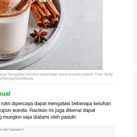
pat mengatasi keluhan kesehatan seksual pada pasutri. Foto: Getty
/iStockphoto/Mizina
sual
rutin dipercaya dapat mengatasi beberapa keluhan
upun wanita. Racikan ini juga dikenal dapat
mungkin saja dialami oleh pasutri.
DVERTISEMENT