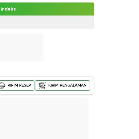
Indeks
KIRIM RESEP
KIRIM PENGALAMAN