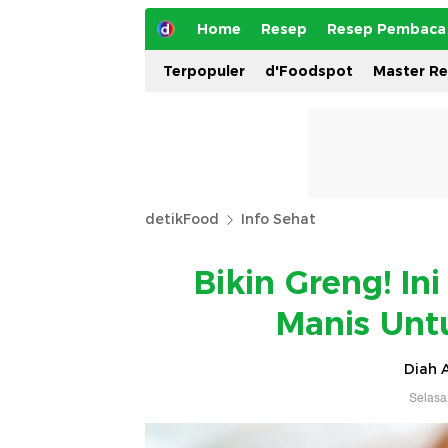
Home
Resep
Resep Pembaca
Terpopuler
d'Foodspot
Master R
detikFood
Info Sehat
Bikin Greng! In
Manis Unt
Diah A
Selasa