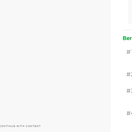
Ber
#
#
#
#
CONTINUE WITH CONTENT