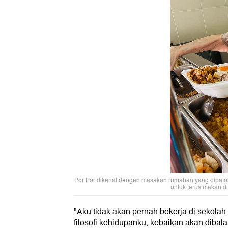
Por Por dikenal dengan masakan rumahan yang dipato
untuk terus makan d
"Aku tidak akan pernah bekerja di sekolah 
filosofi kehidupanku, kebaikan akan dibal