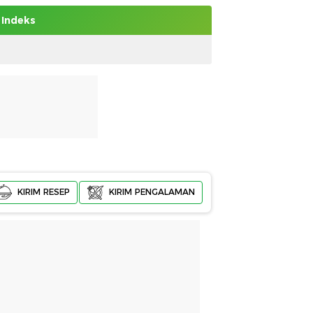
Indeks
KIRIM RESEP
KIRIM PENGALAMAN