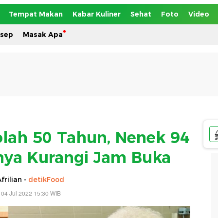
Tempat Makan
Kabar Kuliner
Sehat
Foto
Video
esep
Masak Apa
olah 50 Tahun, Nenek 94
rnya Kurangi Jam Buka
frilian -
detikFood
 04 Jul 2022 15:30 WIB