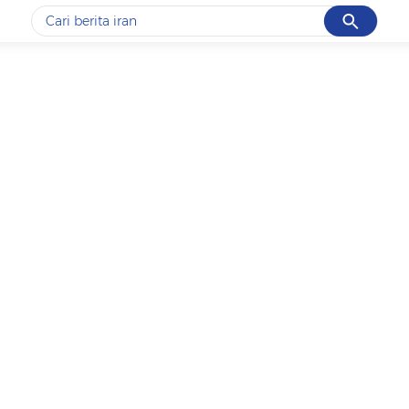
Cancel
Yang sedang ramai dicari
#1
data live draw sgp
#2
piala presiden 2026
#3
prabowo
#4
iran
#5
gempa hari ini
Promoted
Terakhir yang dicari
Loading...