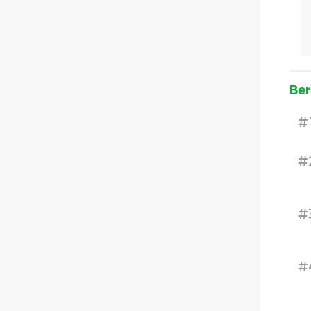
Ber
#
#
#
#