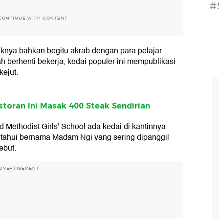
#
CONTINUE WITH CONTENT
oknya bahkan begitu akrab dengan para pelajar
h berhenti bekerja, kedai populer ini mempublikasi
ejut.
toran Ini Masak 400 Steak Sendirian
d Methodist Girls' School ada kedai di kantinnya
ketahui bernama Madam Ngi yang sering dipanggil
ebut.
DVERTISEMENT