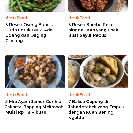
detikFood
detikFood
3 Resep Oseng Buncis
3 Resep Bumbu Pecel
Gurih untuk Lauk, Ada
hingga Urap yang Enak
Udang dan Daging
Buat Sayur Rebus
Cincang
detikFood
detikFood
5 Mie Ayam Jamur Gurih di
7 Bakso Gepeng di
Jakarta, Topping Melimpah
Jabodetabek yang Empuk
Mulai Rp 18 Ribuan
dengan Kuah Bening
Ngaldu