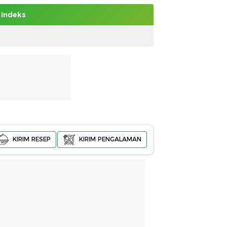
Indeks
KIRIM RESEP
KIRIM PENGALAMAN