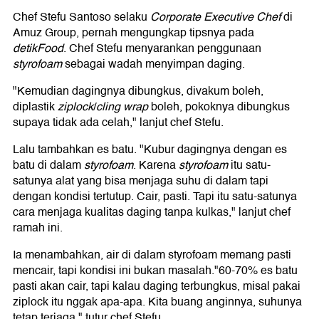
Chef Stefu Santoso selaku
Corporate Executive Chef
di
Amuz Group, pernah mengungkap tipsnya pada
detikFood
. Chef Stefu menyarankan penggunaan
styrofoam
sebagai wadah menyimpan daging.
"Kemudian dagingnya dibungkus, divakum boleh,
diplastik
ziplock
/
cling wrap
boleh, pokoknya dibungkus
supaya tidak ada celah," lanjut chef Stefu.
Lalu tambahkan es batu. "Kubur dagingnya dengan es
batu di dalam
styrofoam
. Karena
styrofoam
itu satu-
satunya alat yang bisa menjaga suhu di dalam tapi
dengan kondisi tertutup. Cair, pasti. Tapi itu satu-satunya
cara menjaga kualitas daging tanpa kulkas," lanjut chef
ramah ini.
Ia menambahkan, air di dalam styrofoam memang pasti
mencair, tapi kondisi ini bukan masalah."60-70% es batu
pasti akan cair, tapi kalau daging terbungkus, misal pakai
ziplock itu nggak apa-apa. Kita buang anginnya, suhunya
tetap terjaga," tutur chef Stefu.