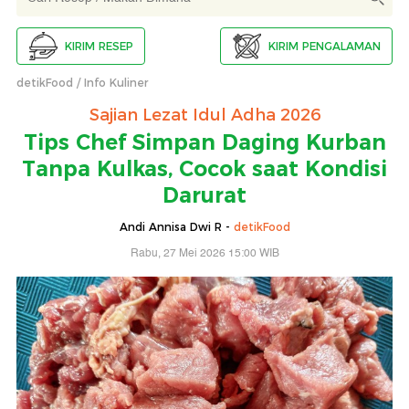
KIRIM RESEP
KIRIM PENGALAMAN
detikFood
Info Kuliner
Sajian Lezat Idul Adha 2026
Tips Chef Simpan Daging Kurban
Tanpa Kulkas, Cocok saat Kondisi
Darurat
Andi Annisa Dwi R -
detikFood
Rabu, 27 Mei 2026 15:00 WIB