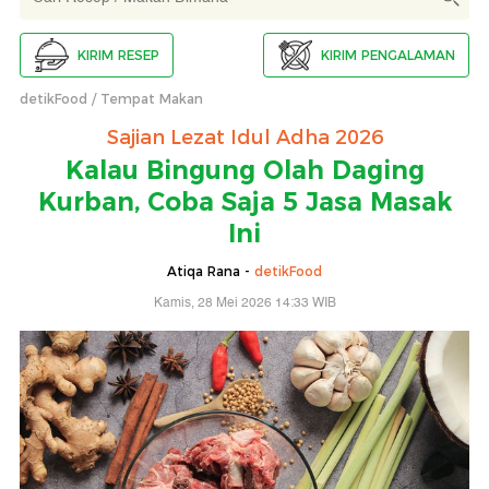
KIRIM RESEP
KIRIM PENGALAMAN
detikFood
Tempat Makan
Sajian Lezat Idul Adha 2026
Kalau Bingung Olah Daging
Kurban, Coba Saja 5 Jasa Masak
Ini
Atiqa Rana -
detikFood
Kamis, 28 Mei 2026 14:33 WIB