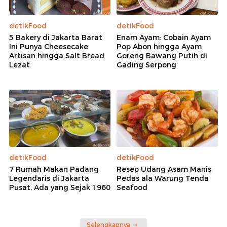
detikFood
detikFood
5 Bakery di Jakarta Barat
Enam Ayam: Cobain Ayam
Ini Punya Cheesecake
Pop Abon hingga Ayam
Artisan hingga Salt Bread
Goreng Bawang Putih di
Lezat
Gading Serpong
detikFood
detikFood
7 Rumah Makan Padang
Resep Udang Asam Manis
Legendaris di Jakarta
Pedas ala Warung Tenda
Pusat, Ada yang Sejak 1960
Seafood
Selengkapnya