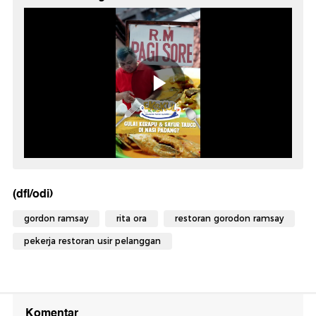
(dfl/odi)
gordon ramsay
rita ora
restoran gorodon ramsay
pekerja restoran usir pelanggan
Komentar