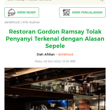
KIRIM RESEP
KIRIM PENGALAMAN
detikFood
Info Kuliner
Restoran Gordon Ramsay Tolak
Penyanyi Terkenal dengan Alasan
Sepele
Diah Afrilian -
detikFood
Rabu, 09 Nov 2022 19:30 WIB