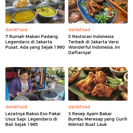
detikFood
detikFood
7 Rumah Makan Padang
5 Restoran Indonesia
Legendaris di Jakarta
Terbaik di Jakarta Versi
Pusat, Ada yang Sejak 1960
Wonderful Indonesia, Ini
Daftarnya!
detikFood
detikFood
Lezatnya Bakso Eso Pakai
3 Resep Ayam Bakar
Usus Sapi, Legendaris di
Bumbu Meresap yang Gurih
Bali Sejak 1965
Nikmat Buat Lauk