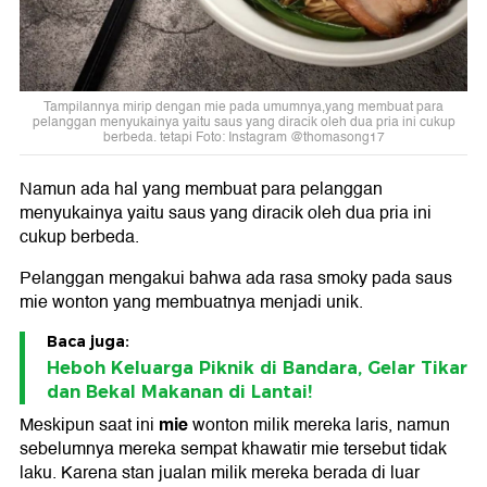
Tampilannya mirip dengan mie pada umumnya,yang membuat para
pelanggan menyukainya yaitu saus yang diracik oleh dua pria ini cukup
berbeda. tetapi Foto: Instagram @thomasong17
Namun ada hal yang membuat para pelanggan
menyukainya yaitu saus yang diracik oleh dua pria ini
cukup berbeda.
Pelanggan mengakui bahwa ada rasa smoky pada saus
mie wonton yang membuatnya menjadi unik.
Baca juga:
Heboh Keluarga Piknik di Bandara, Gelar Tikar
dan Bekal Makanan di Lantai!
mie
Meskipun saat ini
wonton milik mereka laris, namun
sebelumnya mereka sempat khawatir mie tersebut tidak
laku. Karena stan jualan milik mereka berada di luar