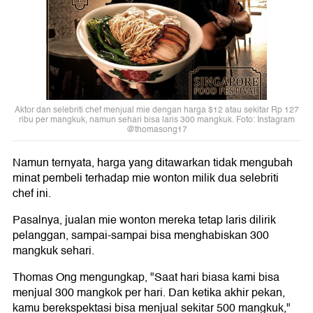
Aktor dan selebriti chef menjual mie dengan harga $12 atau sekitar Rp 127
ribu per mangkuk, namun sehari bisa laris 300 mangkuk. Foto: Instagram
@thomasong17
Namun ternyata, harga yang ditawarkan tidak mengubah
minat pembeli terhadap mie wonton milik dua selebriti
chef ini.
Pasalnya, jualan mie wonton mereka tetap laris dilirik
pelanggan, sampai-sampai bisa menghabiskan 300
mangkuk sehari.
Thomas Ong mengungkap, "Saat hari biasa kami bisa
menjual 300 mangkok per hari. Dan ketika akhir pekan,
kamu berekspektasi bisa menjual sekitar 500 mangkuk,"