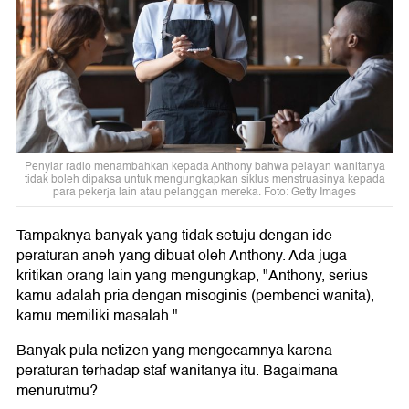
Penyiar radio menambahkan kepada Anthony bahwa pelayan wanitanya
tidak boleh dipaksa untuk mengungkapkan siklus menstruasinya kepada
para pekerja lain atau pelanggan mereka. Foto: Getty Images
Tampaknya banyak yang tidak setuju dengan ide
peraturan aneh yang dibuat oleh Anthony. Ada juga
kritikan orang lain yang mengungkap, "Anthony, serius
kamu adalah pria dengan misoginis (pembenci wanita),
kamu memiliki masalah."
Banyak pula netizen yang mengecamnya karena
peraturan terhadap staf wanitanya itu. Bagaimana
menurutmu?