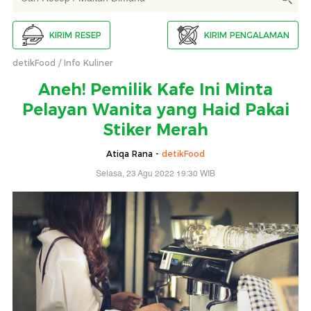
KIRIM RESEP
KIRIM PENGALAMAN
detikFood
Info Kuliner
Aneh! Pemilik Kafe Ini Minta
Pelayan Wanita yang Haid Pakai
Stiker Merah
Atiqa Rana -
detikFood
Selasa, 23 Agu 2022 19:30 WIB