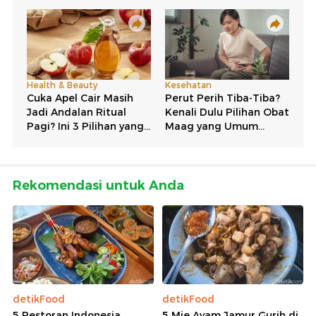
Rekomendasi untuk Anda
detikFood
detikFood
5 Restoran Indonesia
5 Mie Ayam Jamur Gurih di