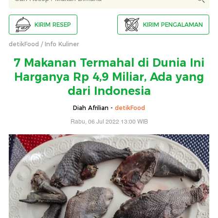
KIRIM RESEP
KIRIM PENGALAMAN
detikFood
Info Kuliner
7 Makanan Termahal di Dunia Ini
Harganya Rp 4,9 Miliar, Ada yang
dari Indonesia
Diah Afrilian -
detikFood
Rabu, 06 Jul 2022 13:00 WIB