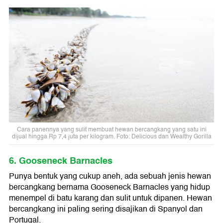
Cara panennya yang sulit membuat hewan bercangkang yang satu ini
dijual hingga Rp 7,4 juta per kilogram. Foto: Delicious dan Wealthy Gorilla
6. Gooseneck Barnacles
Punya bentuk yang cukup aneh, ada sebuah jenis hewan
bercangkang bernama Gooseneck Barnacles yang hidup
menempel di batu karang dan sulit untuk dipanen. Hewan
bercangkang ini paling sering disajikan di Spanyol dan
Portugal.