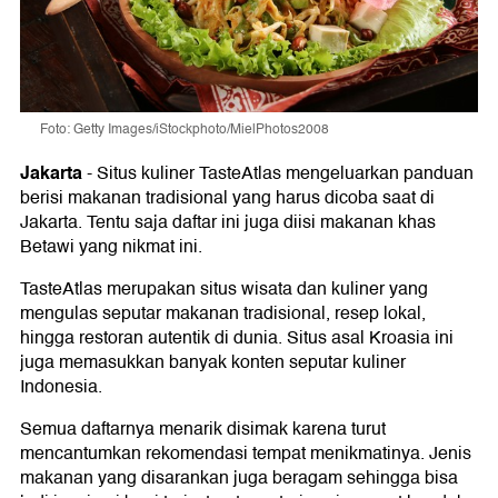
Foto: Getty Images/iStockphoto/MielPhotos2008
Jakarta
-
Situs kuliner TasteAtlas mengeluarkan panduan
berisi makanan tradisional yang harus dicoba saat di
Jakarta. Tentu saja daftar ini juga diisi makanan khas
Betawi yang nikmat ini.
TasteAtlas merupakan situs wisata dan kuliner yang
mengulas seputar makanan tradisional, resep lokal,
hingga restoran autentik di dunia. Situs asal Kroasia ini
juga memasukkan banyak konten seputar kuliner
Indonesia.
Semua daftarnya menarik disimak karena turut
mencantumkan rekomendasi tempat menikmatinya. Jenis
makanan yang disarankan juga beragam sehingga bisa