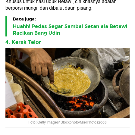
Khusus untuk nasi uduk Betawi, ciri khasnya adalah
berporsi mungil dan dibalut daun pisang.
Baca juga:
Huahh! Pedas Segar Sambal Setan ala Betawi
Racikan Bang Udin
4. Kerak Telor
Foto: Getty Images/iStockphoto/MielPhotos2008