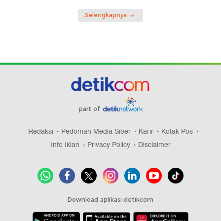
Selengkapnya
part of
Redaksi
Pedoman Media Siber
Karir
Kotak Pos
Info Iklan
Privacy Policy
Disclaimer
Download aplikasi detikcom