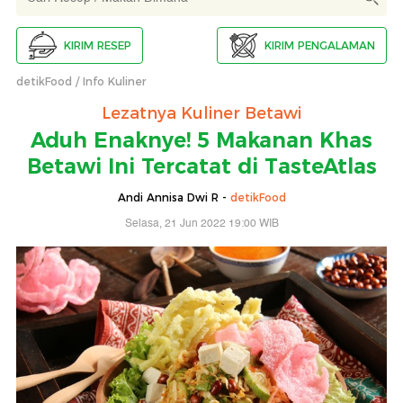
KIRIM RESEP
KIRIM PENGALAMAN
detikFood
Info Kuliner
Lezatnya Kuliner Betawi
Aduh Enaknye! 5 Makanan Khas
Betawi Ini Tercatat di TasteAtlas
Andi Annisa Dwi R -
detikFood
Selasa, 21 Jun 2022 19:00 WIB