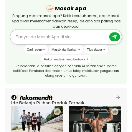
Masak Apa
Bingung mau masak apa? Ketik kebutuhanmu, dan Masak
Apa akan merekomendasikan resep, ide dan tips paling pas
dari detikFood.
Cari resep
Masak dari bahan
Tips dapur
Rekomendasi menu berbuka
Rekomendasi dihasilkan dengan bantuan AI berdasarkan konten
detikFood. Pembaca disarankan untuk tetap melakukan pengecekan
ulang sebelum digunakan.