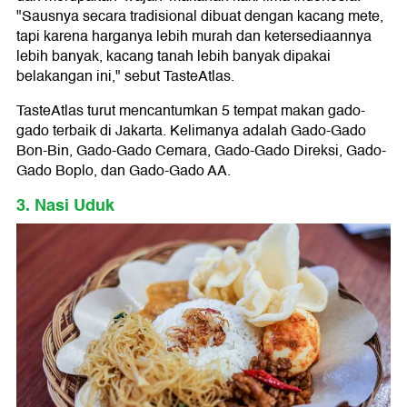
"Sausnya secara tradisional dibuat dengan kacang mete,
tapi karena harganya lebih murah dan ketersediaannya
lebih banyak, kacang tanah lebih banyak dipakai
belakangan ini," sebut TasteAtlas.
TasteAtlas turut mencantumkan 5 tempat makan gado-
gado terbaik di Jakarta. Kelimanya adalah Gado-Gado
Bon-Bin, Gado-Gado Cemara, Gado-Gado Direksi, Gado-
Gado Boplo, dan Gado-Gado AA.
3. Nasi Uduk