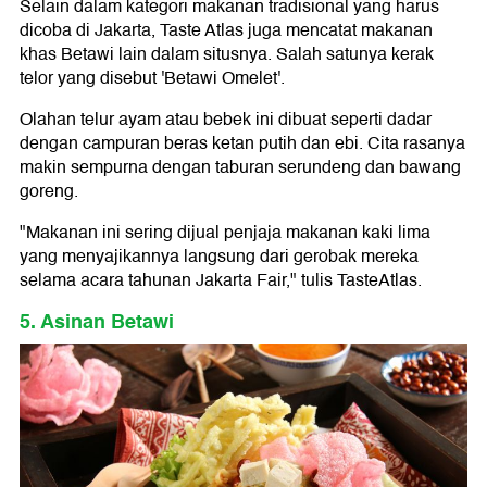
Selain dalam kategori makanan tradisional yang harus
dicoba di Jakarta, Taste Atlas juga mencatat makanan
khas Betawi lain dalam situsnya. Salah satunya kerak
telor yang disebut 'Betawi Omelet'.
Olahan telur ayam atau bebek ini dibuat seperti dadar
dengan campuran beras ketan putih dan ebi. Cita rasanya
makin sempurna dengan taburan serundeng dan bawang
goreng.
"Makanan ini sering dijual penjaja makanan kaki lima
yang menyajikannya langsung dari gerobak mereka
selama acara tahunan Jakarta Fair," tulis TasteAtlas.
5. Asinan Betawi