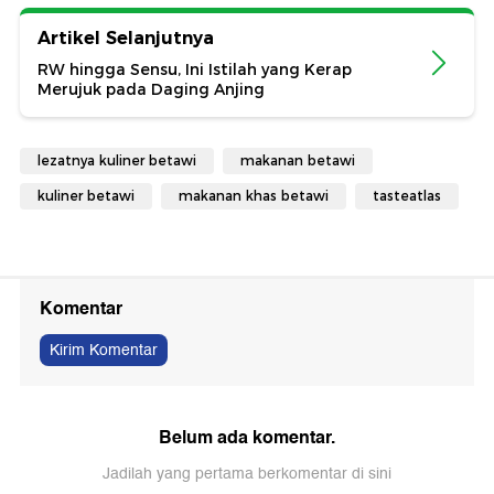
Artikel Selanjutnya
RW hingga Sensu, Ini Istilah yang Kerap
Merujuk pada Daging Anjing
lezatnya kuliner betawi
makanan betawi
kuliner betawi
makanan khas betawi
tasteatlas
Komentar
Kirim Komentar
Belum ada komentar.
Jadilah yang pertama berkomentar di sini