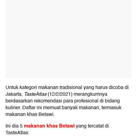
Untuk kategori makanan tradisional yang harus dicoba di
Jakarta,
TasteAtlas
(12/2/2021) merangkumnya
berdasarkan rekomendasi para profesional di bidang
kuliner. Daftar ini memuat banyak makanan, termasuk
makanan khas Betawi.
makanan khas Betawi
Ini dia 5
yang tercatat di
TasteAtlas: