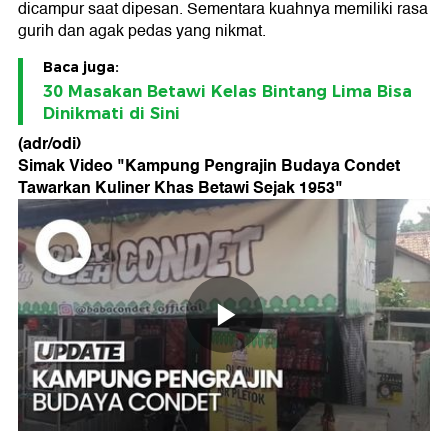
dicampur saat dipesan. Sementara kuahnya memiliki rasa
gurih dan agak pedas yang nikmat.
Baca juga:
30 Masakan Betawi Kelas Bintang Lima Bisa
Dinikmati di Sini
(adr/odi)
Simak Video "
Kampung Pengrajin Budaya Condet
Tawarkan Kuliner Khas Betawi Sejak 1953
"