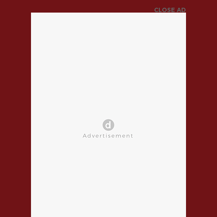
CLOSE AD