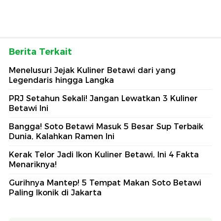
Berita Terkait
Menelusuri Jejak Kuliner Betawi dari yang
Legendaris hingga Langka
PRJ Setahun Sekali! Jangan Lewatkan 3 Kuliner
Betawi Ini
Bangga! Soto Betawi Masuk 5 Besar Sup Terbaik
Dunia, Kalahkan Ramen Ini
Kerak Telor Jadi Ikon Kuliner Betawi, Ini 4 Fakta
Menariknya!
Gurihnya Mantep! 5 Tempat Makan Soto Betawi
Paling Ikonik di Jakarta