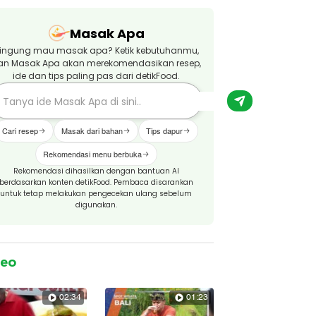
Masak Apa
ingung mau masak apa? Ketik kebutuhanmu,
an Masak Apa akan merekomendasikan resep,
ide dan tips paling pas dari detikFood.
Cari resep
Masak dari bahan
Tips dapur
Rekomendasi menu berbuka
Rekomendasi dihasilkan dengan bantuan AI
berdasarkan konten detikFood. Pembaca disarankan
untuk tetap melakukan pengecekan ulang sebelum
digunakan.
deo
02:34
01:23