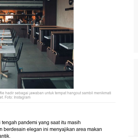
Mie hadir sebagai jawaban untuk tempat hangout sambil menikmati
et. Foto: Instagram
i tengah pandemi yang saat itu masih
 berdesain elegan ini menyajikan area makan
ntik.