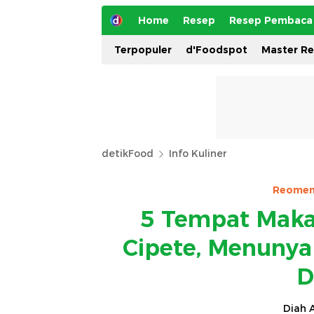
Home
Resep
Resep Pembaca
Terpopuler
d'Foodspot
Master R
detikFood
Info Kuliner
Reomen
5 Tempat Makan
Cipete, Menunya
D
Diah A