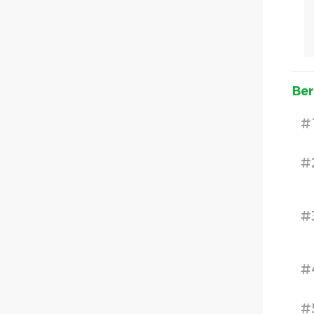
Ber
#
#
#
#
#