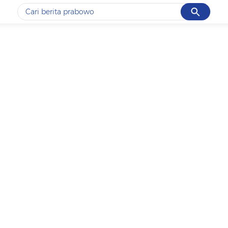
Cancel
Yang sedang ramai dicari
#1
data live draw sgp
#2
k-talk
#3
kebakaran
#4
prabowo
#5
gempa hari ini
Promoted
Terakhir yang dicari
Loading...