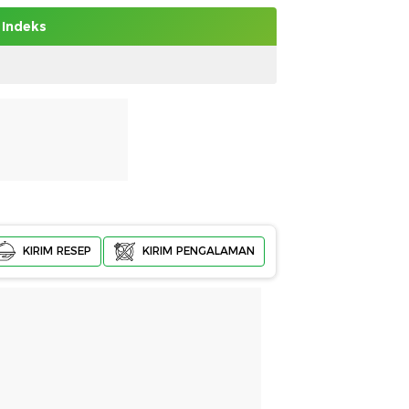
Indeks
KIRIM RESEP
KIRIM PENGALAMAN