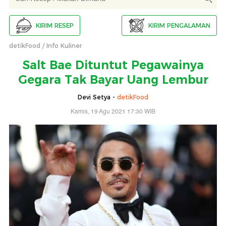
KIRIM RESEP
KIRIM PENGALAMAN
detikFood
Info Kuliner
Salt Bae Dituntut Pegawainya
Gegara Tak Bayar Uang Lembur
Devi Setya -
detikFood
Kamis, 19 Agu 2021 17:30 WIB