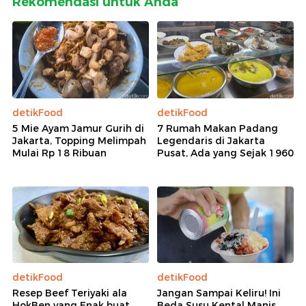
Rekomendasi untuk Anda
detikFood
detikFood
5 Mie Ayam Jamur Gurih di
7 Rumah Makan Padang
Jakarta, Topping Melimpah
Legendaris di Jakarta
Mulai Rp 18 Ribuan
Pusat, Ada yang Sejak 1960
detikFood
detikFood
Resep Beef Teriyaki ala
Jangan Sampai Keliru! Ini
HokBen yang Enak buat
Beda Susu Kental Manis