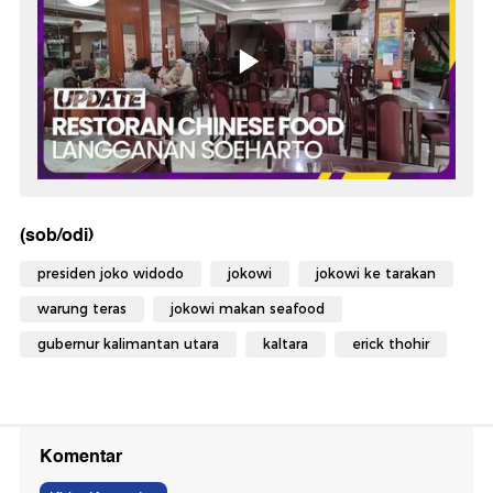
(sob/odi)
presiden joko widodo
jokowi
jokowi ke tarakan
warung teras
jokowi makan seafood
gubernur kalimantan utara
kaltara
erick thohir
Komentar