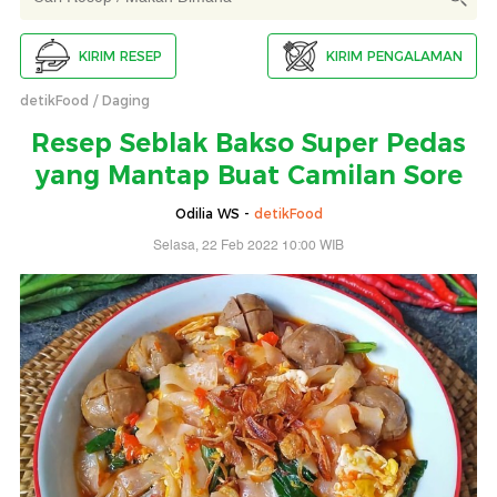
KIRIM RESEP
KIRIM PENGALAMAN
detikFood
Daging
Resep Seblak Bakso Super Pedas
yang Mantap Buat Camilan Sore
Odilia WS -
detikFood
Selasa, 22 Feb 2022 10:00 WIB