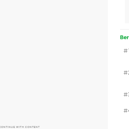
Ber
#
#
#
#
CONTINUE WITH CONTENT