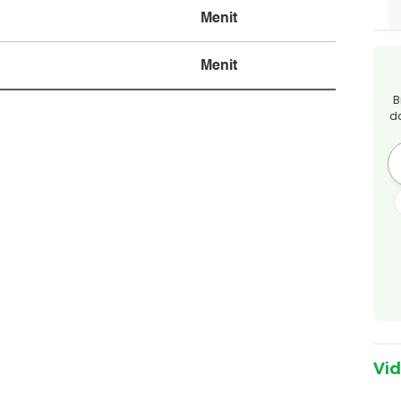
Menit
Menit
B
d
Vi