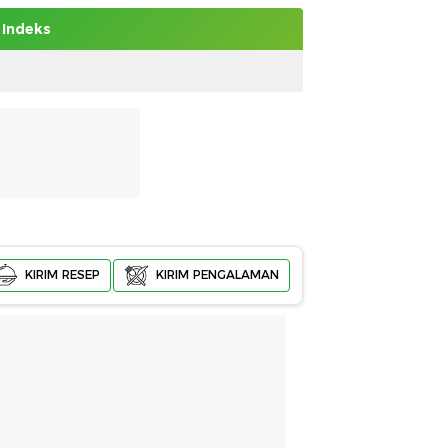
Indeks
KIRIM RESEP
KIRIM PENGALAMAN