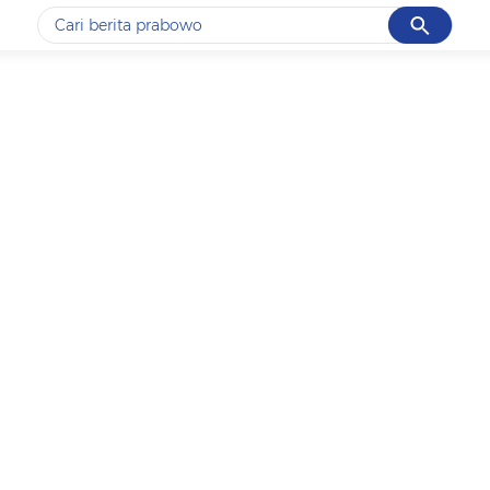
Cancel
Yang sedang ramai dicari
#1
ketik
#2
bromo
#3
streaming motogp
#4
prabowo
#5
data live draw sgp
Promoted
Terakhir yang dicari
Loading...