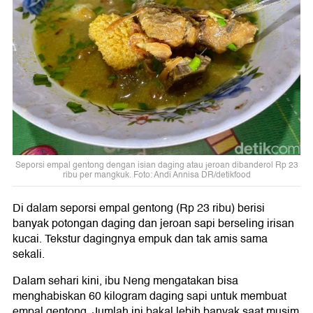
Seporsi empal gentong dengan isian daging atau jeroan dibanderol Rp 23
ribu per mangkuk. Foto: Andi Annisa DR/detikfood
Di dalam seporsi empal gentong (Rp 23 ribu) berisi
banyak potongan daging dan jeroan sapi berseling irisan
kucai. Tekstur dagingnya empuk dan tak amis sama
sekali.
Dalam sehari kini, ibu Neng mengatakan bisa
menghabiskan 60 kilogram daging sapi untuk membuat
empal gentong. Jumlah ini bakal lebih banyak saat musim