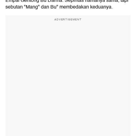
Empal Gentong Bu Darma. Sepintas namanya sama, tapi
sebutan "Mang" dan Bu" membedakan keduanya.
ADVERTISEMENT