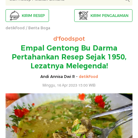
KIRIM RESEP
KIRIM PENGALAMAN
detikFood
Berita Boga
d'foodspot
Empal Gentong Bu Darma
Pertahankan Resep Sejak 1950,
Lezatnya Melegenda!
Andi Annisa Dwi R -
detikFood
Minggu, 16 Apr 2023 15:00 WIB