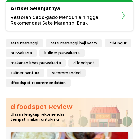
Artikel Selanjutnya
Restoran Gado-gado Mendunia hingga
Rekomendasi Sate Maranggi Enak
sate maranggi
sate maranggi haji yetty
cibungur
purwakarta
kuliner purwakarta
makanan khas purwakarta
d'foodspot
kuliner pantura
recommended
dfoodspot recommendation
d’foodspot Review
Ulasan lengkap rekomendasi
tempat makan untukmu