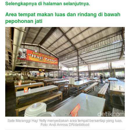
Selengkapnya di halaman selanjutnya.
Area tempat makan luas dan rindang di bawah
pepohonan jati
Sate Maranggi Haji Yetty menyediakan area tempat bersantap yang luas.
Foto: Andi Annisa DR/detikfood