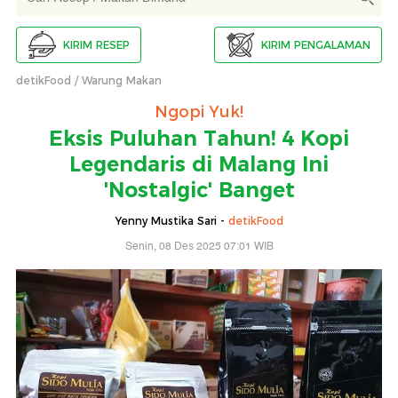
KIRIM RESEP
KIRIM PENGALAMAN
detikFood
Warung Makan
Ngopi Yuk!
Eksis Puluhan Tahun! 4 Kopi
Legendaris di Malang Ini
'Nostalgic' Banget
Yenny Mustika Sari -
detikFood
Senin, 08 Des 2025 07:01 WIB