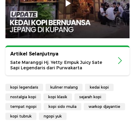
Artikel Selanjutnya
Sate Maranggi Hj. Yetty: Empuk Juicy Sate
Sapi Legendaris dari Purwakarta
kopi legendaris
kuliner malang
kedai kopi
nostalgia kopi
kopi klasik
sejarah kopi
tempat ngopi
kopi sido mulia
warkop djayantie
kopi tubruk
ngopi yuk