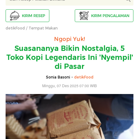
KIRIM RESEP
KIRIM PENGALAMAN
detikFood
Tempat Makan
Ngopi Yuk!
Suasananya Bikin Nostalgia, 5
Toko Kopi Legendaris Ini 'Nyempil'
di Pasar
Sonia Basoni -
detikFood
Minggu, 07 Des 2025 07:00 WIB